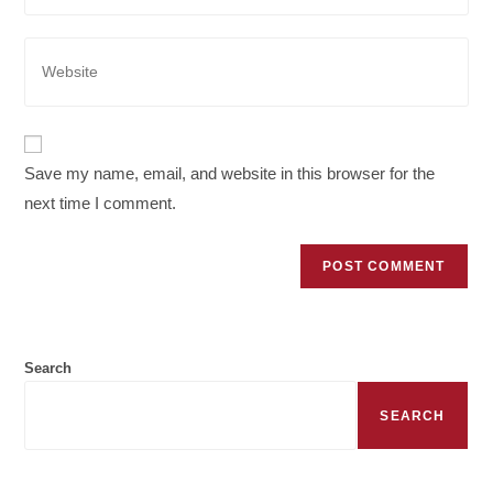
to
email
comment
address
Enter
to
your
comment
website
URL
(optional)
Save my name, email, and website in this browser for the
next time I comment.
Search
SEARCH