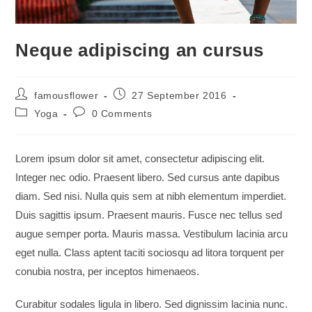
Neque adipiscing an cursus
Post
Post
famousflower
27 September 2016
author:
published:
Post
Post
Yoga
0 Comments
category:
comments:
Lorem ipsum dolor sit amet, consectetur adipiscing elit.
Integer nec odio. Praesent libero. Sed cursus ante dapibus
diam. Sed nisi. Nulla quis sem at nibh elementum imperdiet.
Duis sagittis ipsum. Praesent mauris. Fusce nec tellus sed
augue semper porta. Mauris massa. Vestibulum lacinia arcu
eget nulla. Class aptent taciti sociosqu ad litora torquent per
conubia nostra, per inceptos himenaeos.
Curabitur sodales ligula in libero. Sed dignissim lacinia nunc.