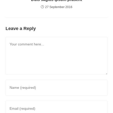
27 September 2016
Leave a Reply
Comment
Enter
your
name
or
Enter
username
your